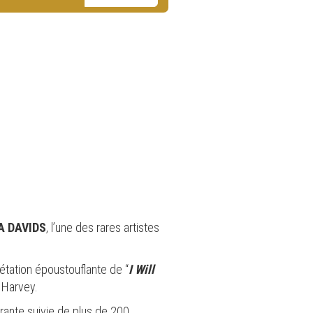
A DAVIDS
, l’une des rares artistes
rétation époustouflante de “
I Will
 Harvey.
urante suivie de plus de 200