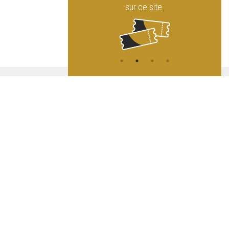
 ce site.
ATION
L
A