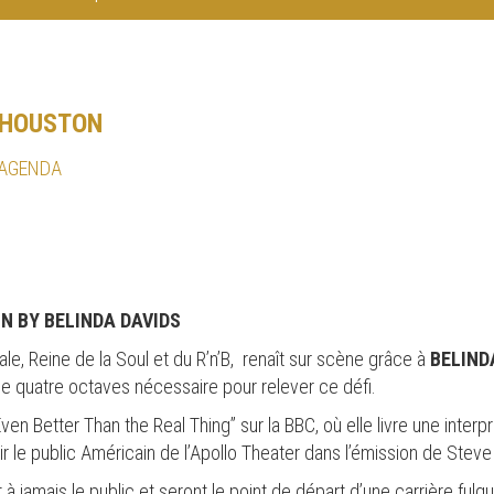
 HOUSTON
 AGENDA
N BY BELINDA DAVIDS
e, Reine de la Soul et du R’n’B, renaît sur scène grâce à
BELIND
e quatre octaves nécessaire pour relever ce défi.
ven Better Than the Real Thing” sur la BBC, où elle livre une interp
ir le public Américain de l’Apollo Theater dans l’émission de Steve
jamais le public et seront le point de départ d’une carrière fulg