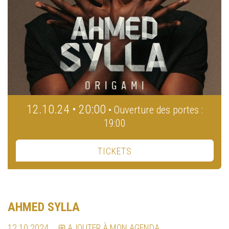
12.10.24 • 20:00
• Ouverture des portes :
19:00
TICKETS
AHMED SYLLA
12.10.2024
AJOUTER À MON AGENDA