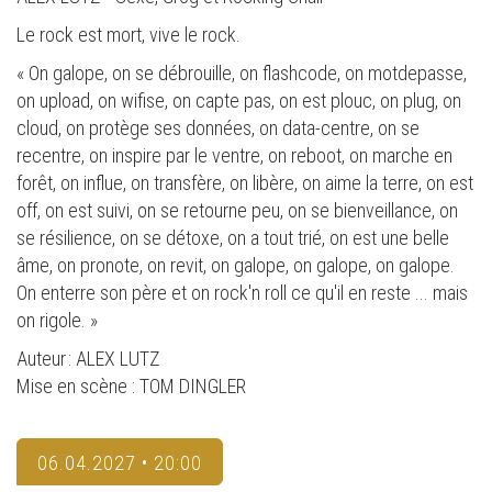
Le rock est mort, vive le rock.
« On galope, on se débrouille, on flashcode, on motdepasse,
on upload, on wifise, on capte pas, on est plouc, on plug, on
cloud, on protège ses données, on data-centre, on se
recentre, on inspire par le ventre, on reboot, on marche en
forêt, on influe, on transfère, on libère, on aime la terre, on est
off, on est suivi, on se retourne peu, on se bienveillance, on
se résilience, on se détoxe, on a tout trié, on est une belle
âme, on pronote, on revit, on galope, on galope, on galope.
On enterre son père et on rock'n roll ce qu'il en reste ... mais
on rigole. »
Auteur : ALEX LUTZ
Mise en scène : TOM DINGLER
06.04.2027 • 20:00