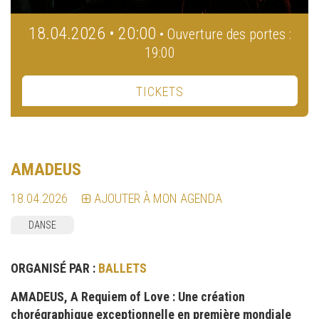
18.04.2026 • 20:00
• Ouverture des portes :
19:00
TICKETS
AMADEUS
18.04.2026
AJOUTER À MON AGENDA
DANSE
ORGANISÉ PAR :
BALLETS
AMADEUS, A Requiem of Love : Une création
chorégraphique exceptionnelle en première mondiale