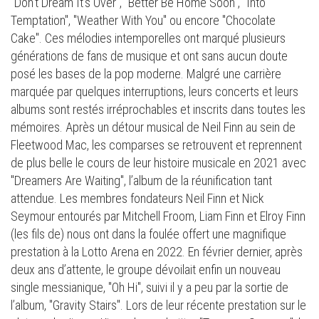
"Don’t Dream It’s Over", "Better Be Home Soon", "Into
Temptation", "Weather With You" ou encore "Chocolate
Cake". Ces mélodies intemporelles ont marqué plusieurs
générations de fans de musique et ont sans aucun doute
posé les bases de la pop moderne. Malgré une carrière
marquée par quelques interruptions, leurs concerts et leurs
albums sont restés irréprochables et inscrits dans toutes les
mémoires. Après un détour musical de Neil Finn au sein de
Fleetwood Mac, les comparses se retrouvent et reprennent
de plus belle le cours de leur histoire musicale en 2021 avec
"Dreamers Are Waiting", l’album de la réunification tant
attendue. Les membres fondateurs Neil Finn et Nick
Seymour entourés par Mitchell Froom, Liam Finn et Elroy Finn
(les fils de) nous ont dans la foulée offert une magnifique
prestation à la Lotto Arena en 2022. En février dernier, après
deux ans d’attente, le groupe dévoilait enfin un nouveau
single messianique, "Oh Hi", suivi il y a peu par la sortie de
l’album, "Gravity Stairs". Lors de leur récente prestation sur le