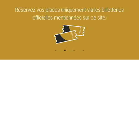
Réservez vos places uniquement via les billetteries
officielles mentionnées sur ce site.
CONTACT
NAVIGATION
ACCUEIL
Rue de l'Enseignement 81
1000 Bruxelles
AGENDA
ACCÈS