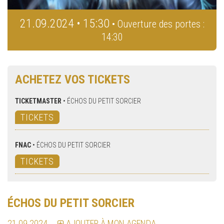
21.09.2024 • 15:30
• Ouverture des portes :
14:30
ACHETEZ VOS TICKETS
TICKETMASTER
•
ÉCHOS DU PETIT SORCIER
TICKETS
FNAC
•
ÉCHOS DU PETIT SORCIER
TICKETS
ÉCHOS DU PETIT SORCIER
21.09.2024
AJOUTER À MON AGENDA