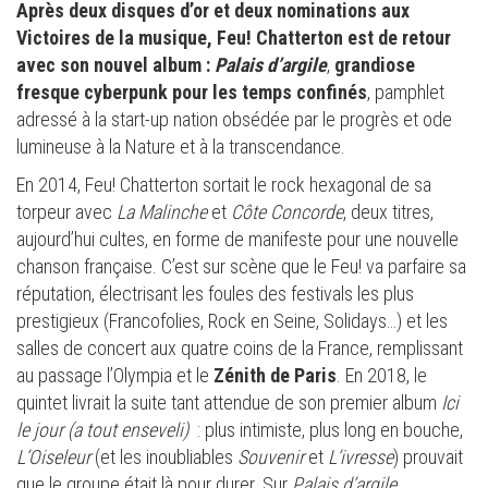
Après deux disques d’or et deux nominations aux
Victoires de la musique, Feu! Chatterton est de retour
avec son nouvel album :
Palais d’argile
,
grandiose
fresque cyberpunk pour les temps confinés
, pamphlet
adressé à la start-up nation obsédée par le progrès et ode
lumineuse à la Nature et à la transcendance.
En 2014, Feu! Chatterton sortait le rock hexagonal de sa
torpeur avec
La Malinche
et
Côte Concorde
, deux titres,
aujourd’hui cultes, en forme de manifeste pour une nouvelle
chanson française. C’est sur scène que le Feu! va parfaire sa
réputation, électrisant les foules des festivals les plus
prestigieux (Francofolies, Rock en Seine, Solidays…) et les
salles de concert aux quatre coins de la France, remplissant
au passage l’Olympia et le
Zénith de Paris
. En 2018, le
quintet livrait la suite tant attendue de son premier album
Ici
le jour (a tout enseveli)
: plus intimiste, plus long en bouche,
L’Oiseleur
(et les inoubliables
Souvenir
et
L’ivresse
) prouvait
que le groupe était là pour durer. Sur
Palais d’argile,