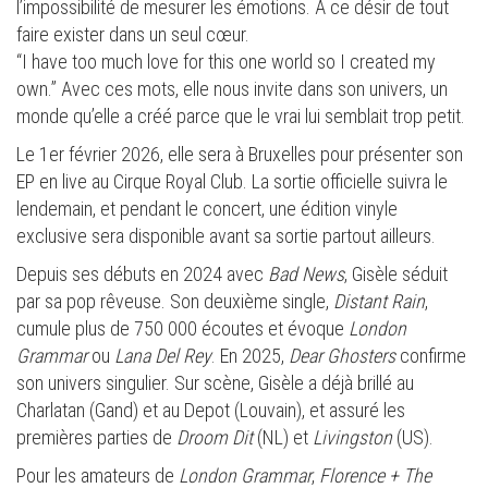
l’impossibilité de mesurer les émotions. À ce désir de tout
faire exister dans un seul cœur.
“I have too much love for this one world so I created my
own.” Avec ces mots, elle nous invite dans son univers, un
monde qu’elle a créé parce que le vrai lui semblait trop petit.
Le 1er février 2026, elle sera à Bruxelles pour présenter son
EP en live au Cirque Royal Club. La sortie officielle suivra le
lendemain, et pendant le concert, une édition vinyle
exclusive sera disponible avant sa sortie partout ailleurs.
Depuis ses débuts en 2024 avec
Bad News
, Gisèle séduit
par sa pop rêveuse. Son deuxième single,
Distant Rain
,
cumule plus de 750 000 écoutes et évoque
London
Grammar
ou
Lana Del Rey
. En 2025,
Dear Ghosters
confirme
son univers singulier. Sur scène, Gisèle a déjà brillé au
Charlatan (Gand) et au Depot (Louvain), et assuré les
premières parties de
Droom Dit
(NL) et
Livingston
(US).
Pour les amateurs de
London Grammar
,
Florence + The