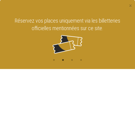
×
Réservez vos places uniquement via les billetteries
officielles mentionnées sur ce site.
CONTACT
NAVIGATION
ACCUEIL
Rue de l'Enseignement 81