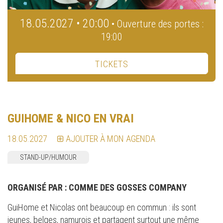
18.05.2027 • 20:00
• Ouverture des portes :
19:00
TICKETS
GUIHOME & NICO EN VRAI
18.05.2027
AJOUTER À MON AGENDA
STAND-UP/HUMOUR
ORGANISÉ PAR :
COMME DES GOSSES COMPANY
GuiHome et Nicolas ont beaucoup en commun : ils sont
jeunes, belges, namurois et partagent surtout une même