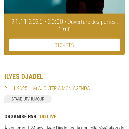
21.11.2025 • 20:00
• Ouverture des portes :
19:00
TICKETS
ILYES DJADEL
21.11.2025
AJOUTER À MON AGENDA
STAND-UP/HUMOUR
ORGANISÉ PAR :
OD LIVE
À seulement 24 ans, Ilyes Djadel est la nouvelle révélation de