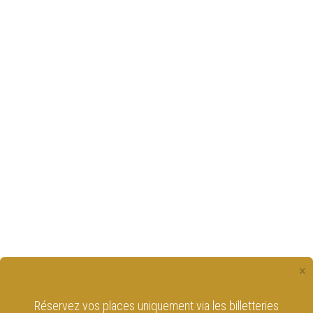
×
Réservez vos places uniquement via les billetteries