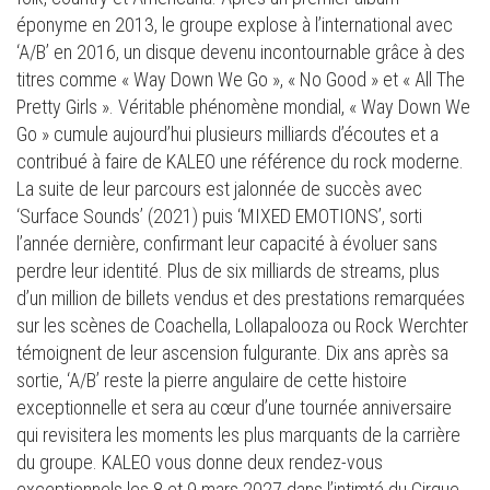
éponyme en 2013, le groupe explose à l’international avec
‘A/B’ en 2016, un disque devenu incontournable grâce à des
titres comme « Way Down We Go », « No Good » et « All The
Pretty Girls ». Véritable phénomène mondial, « Way Down We
Go » cumule aujourd’hui plusieurs milliards d’écoutes et a
contribué à faire de KALEO une référence du rock moderne.
La suite de leur parcours est jalonnée de succès avec
‘Surface Sounds’ (2021) puis ‘MIXED EMOTIONS’, sorti
l’année dernière, confirmant leur capacité à évoluer sans
perdre leur identité. Plus de six milliards de streams, plus
d’un million de billets vendus et des prestations remarquées
sur les scènes de Coachella, Lollapalooza ou Rock Werchter
témoignent de leur ascension fulgurante. Dix ans après sa
sortie, ‘A/B’ reste la pierre angulaire de cette histoire
exceptionnelle et sera au cœur d’une tournée anniversaire
qui revisitera les moments les plus marquants de la carrière
du groupe. KALEO vous donne deux rendez-vous
exceptionnels les 8 et 9 mars 2027 dans l’intimté du Cirque