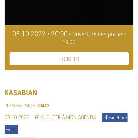
08.10.2022 • 20:00
• Ouverture des portes :
19:00
TICKETS
KASABIAN
PREMIÈRE PARTIE :
DMA'S
08.10.2022
AJOUTER À MON AGENDA
Facebook
event