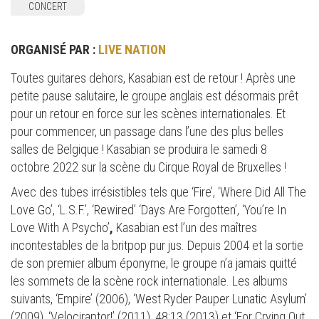
CONCERT
ORGANISÉ PAR :
LIVE NATION
Toutes guitares dehors, Kasabian est de retour ! Après une
petite pause salutaire, le groupe anglais est désormais prêt
pour un retour en force sur les scènes internationales. Et
pour commencer, un passage dans l’une des plus belles
salles de Belgique ! Kasabian se produira le samedi 8
octobre 2022 sur la scène du Cirque Royal de Bruxelles !
Avec des tubes irrésistibles tels que ‘Fire’, ‘Where Did All The
Love Go’, ‘L.S.F.’, ‘Rewired’ ‘Days Are Forgotten’, ‘You’re In
Love With A Psycho’
,
Kasabian est l’un des maîtres
incontestables de la britpop pur jus. Depuis 2004 et la sortie
de son premier album éponyme, le groupe n’a jamais quitté
les sommets de la scène rock internationale. Les albums
suivants, ‘Empire’ (2006), ‘West Ryder Pauper Lunatic Asylum’
(2009), ‘Velociraptor!’ (2011), 48:13 (2013) et ‘For Crying Out