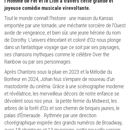
l’Homme de Fer et le Lion à travers cette grande et
joyeuse comédie musicale virevoltante.
Tout le monde connaît l’histoire : une maison du Kansas
emportée par une tornade, une méchante sorcière de l’Ouest
avide de vengeance, et bien sûr, une jeune héroïne du nom
de Dorothy. L'univers étincelant et coloré d'Oz nous plonge
dans un fantastique voyage que ce soit par ses paysages,
ses chansons mythiques comme le célèbre Over the
Rainbow ou par ses personnages.
Après Chantons sous la pluie en 2023 et la Mélodie du
Bonheur en 2024, Johan Nus s’empare de nouveau d’un
mastodonte du cinéma. Grâce à une scénographie moderne
et révélatrice, les merveilleux décors de notre enfance se
dévoilent sous nos yeux : la petite ferme du Midwest, les
arbres de la forêt d’Oz et son chemin de briques jaunes, le
palais d’Émeraude… Rythmée par une direction
chorégraphique inspirée des grands numéros de Broadway,
avec 18 chanteurs et 13 musiciens, cette nouvelle version