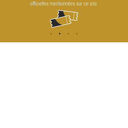
officielles mentionnées sur ce site.
CONTACT
NAVIGATION
ACCUEIL
Rue de l'Enseignement 81
1000 Bruxelles
AGENDA
ACCÈS
info@cirqueroyalbruxelles.be