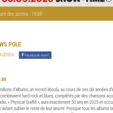
ure des portes : 19:00
OWS POLE
 AGENDA
Facebook event
.BE
illions d’albums, un record absolu, au cours de ses dix années d’e
 combinaient hard rock et blues, complétés par des chansons aco
udio, « Physical Graffiti », aura exactement 50 ans en 2025 et oc
r autant oublier le reste de leur œuvre. Presque tous les albums on