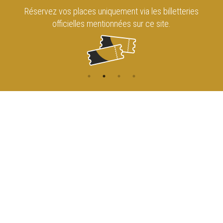
Retrouvez le Cirque Royal de Bruxelles
sur les réseaux sociaux !
CONTACT
NAVIGATION
ACCUEIL
Rue de l'Enseignement 81
1000 Bruxelles
AGENDA
ACCÈS