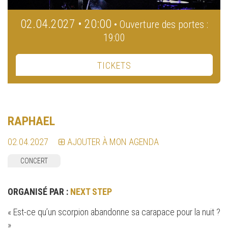
02.04.2027 • 20:00
• Ouverture des portes :
19:00
TICKETS
RAPHAEL
02.04.2027
AJOUTER À MON AGENDA
CONCERT
ORGANISÉ PAR :
NEXT STEP
« Est-ce qu’un scorpion abandonne sa carapace pour la nuit ?
»