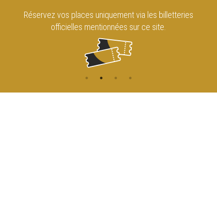
Retrouvez le Cirque Royal de Bruxelles
sur les réseaux sociaux !
CONTACT
NAVIGATION
ACCUEIL
Rue de l'Enseignement 81
1000 Bruxelles
AGENDA
ACCÈS