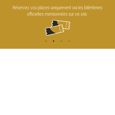
Réservez vos places uniquement via les billetteries
officielles mentionnées sur ce site.
CONTACT
NAVIGATION
ACCUEIL
Rue de l'Enseignement 81
1000 Bruxelles
AGENDA
ACCÈS