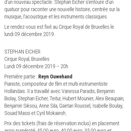
d’un nouveau spectacle. Stephan Eicher s’entoure d’un
quatuor pour raconter une nouvelle histoire, centrée sur la
musique, l'acoustique et les instruments classiques.
Le rendez-vous est fixé au Cirque Royal de Bruxelles le
lundi 09 décembre 2019.
STEPHAN EICHER
Cirque Royal, Bruxelles
Lundi 09 décembre 2019 – 20h
Première partie :
Reyn Ouwehand
Pianiste, compositeur de film et multi-instrumentiste
Hollandais. Il a travaillé avec Vanessa Paradis, Benjamin
Biolay, Stephan Eicher, Teitur, Hubert Mounier, Alex Beaupain,
Benjamin Siksou, Anne Sila, Gaëtan Roussel, Isabelle Boulay,
Souad Massi et Cyril Mokaiesh.
Prix des tickets (frais de réservation inclus) en placement
assis numéroté: 45,00 euro, 40,00 euro, 35,00 euro et