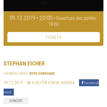
09.12.2019 • 20:00
• Ouverture des portes :
19:00
TICKETS
STEPHAN EICHER
PREMIÈRE PARTIE :
REYN OUWEHAND
09.12.2019
AJOUTER À MON AGENDA
Facebook
event
CONCERT