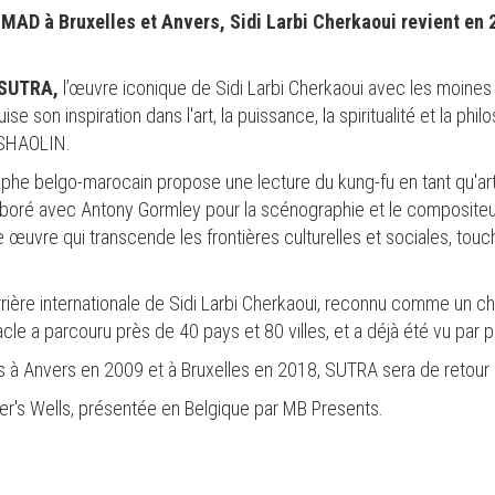
MAD à Bruxelles et Anvers, Sidi Larbi Cherkaoui revient en
SUTRA,
l’œuvre iconique de Sidi Larbi Cherkaoui avec les moines
e son inspiration dans l'art, la puissance, la spiritualité et la philo
 SHAOLIN.
he belgo-marocain propose une lecture du kung-fu en tant qu'art m
ollaboré avec Antony Gormley pour la scénographie et le composite
e œuvre qui transcende les frontières culturelles et sociales, to
rière internationale de Sidi Larbi Cherkaoui, reconnu comme un c
cle a parcouru près de 40 pays et 80 villes, et a déjà été vu par
s à Anvers en 2009 et à Bruxelles en 2018, SUTRA sera de retour à
er's Wells, présentée en Belgique par MB Presents.