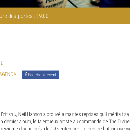
ure des portes : 19:00
UE
 AGENDA
Facebook event
ritish », Neil Hannon a prouvé à maintes reprises qu’il méritait s
on dernier album, le talentueux artiste au commande de The Divin
treizième disque prévu le 19 septembre. Le groupe britannique vien