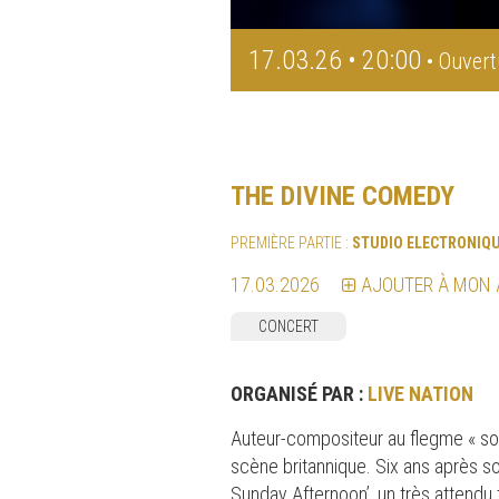
17.03.26 • 20:00
• Ouvert
THE DIVINE COMEDY
PREMIÈRE PARTIE :
STUDIO ELECTRONIQ
17.03.2026
AJOUTER À MON
CONCERT
ORGANISÉ PAR :
LIVE NATION
Auteur-compositeur au flegme « so B
scène britannique. Six ans après s
Sunday Afternoon’, un très attendu 