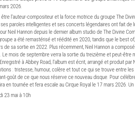
 mars 2026.
 être l'auteur-compositeur et la force motrice du groupe The Divi
ses paroles intelligentes et ses concerts légendaires ont fait de lui
r Neil Hannon depuis le dernier album studio de The Divine Comedy
upe a été remastérisé et réédité en 2020, tandis que le best of, 
ors de sa sortie en 2022. Plus récemment, Neil Hannon a composé 
. Le mois de septembre verra la sortie du treizième et peut-être 
nregistré à Abbey Road, l'album est écrit, arrangé et produit par 
ons : tristesse, humour, colère et tout ce qui se trouve entre les 
avant-goût de ce que nous réserve ce nouveau disque. Pour célébre
ira en tournée et fera escale au Cirque Royal le 17 mars 2026. U
di 23 mai à 10h