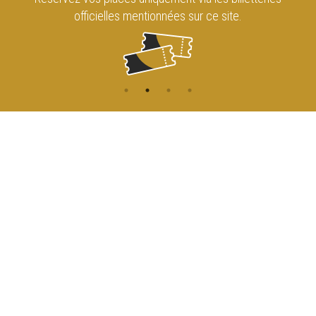
officielles mentionnées sur ce site.
CONTACT
NAVIGATION
ACCUEIL
Rue de l'Enseignement 81
1000 Bruxelles
AGENDA
ACCÈS
info@cirqueroyalbruxelles.be