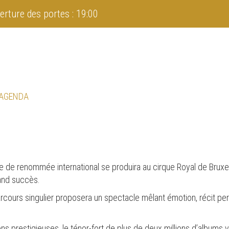
erture des portes : 19:00
 AGENDA
iste de renommée international se produira au cirque Royal de Brux
and succès.
 parcours singulier proposera un spectacle mêlant émotion, récit 
ions prestigieuses, le ténor-fort de plus de deux millions d’album