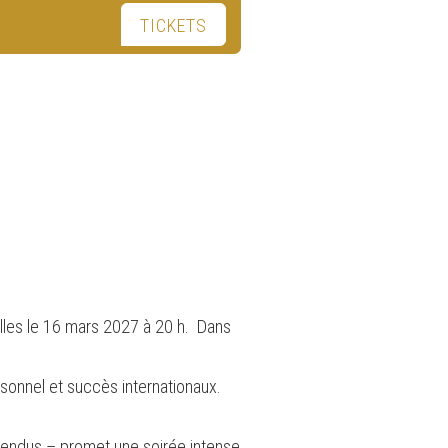
TICKETS
elles le 16 mars 2027 à 20 h. Dans
personnel et succès internationaux.
s vendus – promet une soirée intense