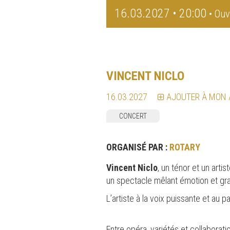
16.03.2027 • 20:00
• Ouv
VINCENT NICLO
16.03.2027
AJOUTER À MON
CONCERT
ORGANISÉ PAR :
ROTARY
Vincent Niclo
, un ténor et un art
un spectacle mêlant émotion et gr
L’artiste à la voix puissante et au
Entre opéra, variétés et collaborat