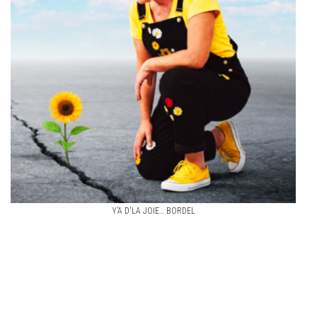
Y’A D'LA JOIE… BORDEL