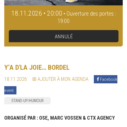
18.11.2026 • 20:00
• Ouverture des portes :
19:00
ANNULÉ
Y’A D'LA JOIE… BORDEL
18.11.2026
AJOUTER À MON AGENDA
Facebook
event
STAND-UP/HUMOUR
ORGANISÉ PAR :
OSE, MARC VOSSEN & CTX AGENCY