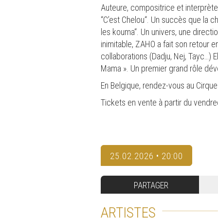
Auteure, compositrice et interprète
“C’est Chelou“. Un succès que la c
les kouma“. Un univers, une directi
inimitable, ZAHO a fait son retou
collaborations (Dadju, Nej, Tayc…) 
Mama ». Un premier grand rôle dévoi
En Belgique, rendez-vous au Cirque R
Tickets en vente à partir du vendred
25.02.2026 • 20:00
PARTAGER
ARTISTES