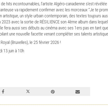
 de hits incontournables, l’artiste Algéro-canadienne s’est révélé
hanteuse va rapidement confirmer avec les morceaux “Je te promet
on artistique, un style urbain contemporain, des textes toujours au
r en 2023 avec la sortie de RÉSILIENCE son 4ème album dans lequ
Elle fera aussi ses débuts au cinéma avec ses 1ers pas en tant qu
lant une nouvelle facette venant compléter ses talents artistique
oyal (Bruxelles), le 25 février 2026 !
i 13 juin à 10h