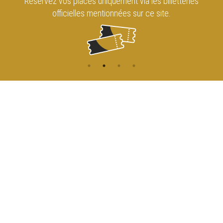
Réservez vos places uniquement via les billetteries
officielles mentionnées sur ce site.
CONTACT
NAVIGATION
ACCUEIL
Rue de l'Enseignement 81
1000 Bruxelles
AGENDA
ACCÈS
info@cirqueroyalbruxelles.be