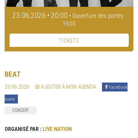
23.06.2026 • 20:00
• Ouverture des portes :
19:00
TICKETS
BEAT
23.06.2026
AJOUTER À MON AGENDA
Facebook
event
CONCERT
ORGANISÉ PAR :
LIVE NATION