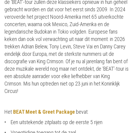
de ‘BEAT’-tour zullen deze klassiekers opnieuw in hun geheel
gebracht worden en dat voor het eerst sinds 2009. In 2024
veroverde het project Noord-Amerika met 65 uitverkochte
concerten, waarna ook Mexico, Zuid-Amerika en de
legendarische Budokan in Tokio volgden. Europese fans
keken dan ook vol verwachting uit naar dit moment: in 2026
trekken Adrian Belew, Tony Levin, Steve Vai en Danny Carey
eindelijk door Europa, met de sterkste nummers uit de
discografie van King Crimson. Of je nu al jarenlang fan bent of
deze muzikale wereld nog maar net ontdekt, de ‘BEAT’-tour is
een absolute aanrader voor elke liefhebber van King
Crimson. Mis hun optreden niet op 23 juni in het Koninklijk
Circus!
Het
BEAT Meet & Greet Package
bevat:
• Een uitstekende zitplaats op de eerste 5 rijen
• Vroegtijdige toegang tot de zaal