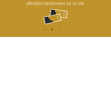
officielles mentionnées sur ce site.
CONTACT
NAVIGATION
ACCUEIL
Rue de l'Enseignement 81
1000 Bruxelles
AGENDA
ACCÈS
info@cirqueroyalbruxelles.be