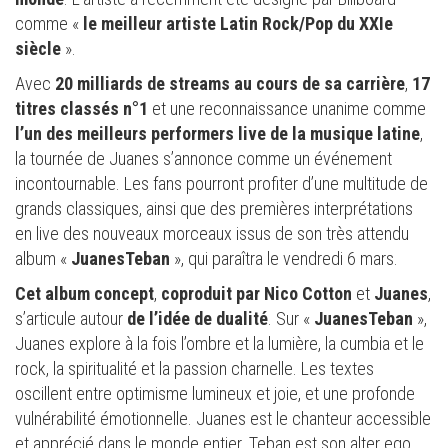
comme «
le meilleur artiste Latin Rock/Pop du XXIe
siècle
».
Avec
20 milliards de streams au cours de sa carrière
,
17
titres classés n°1
et une reconnaissance unanime comme
l’un des meilleurs performers live de la musique latine
,
la tournée de Juanes s’annonce comme un événement
incontournable. Les fans pourront profiter d’une multitude de
grands classiques, ainsi que des premières interprétations
en live des nouveaux morceaux issus de son très attendu
album «
JuanesTeban
», qui paraîtra le vendredi 6 mars.
Cet album concept
,
coproduit
par
Nico Cotton
et
Juanes
,
s’articule autour
de l’idée de dualité
. Sur «
JuanesTeban
»,
Juanes explore à la fois l’ombre et la lumière, la cumbia et le
rock, la spiritualité et la passion charnelle. Les textes
oscillent entre optimisme lumineux et joie, et une profonde
vulnérabilité émotionnelle. Juanes est le chanteur accessible
et apprécié dans le monde entier. Teban est son alter ego