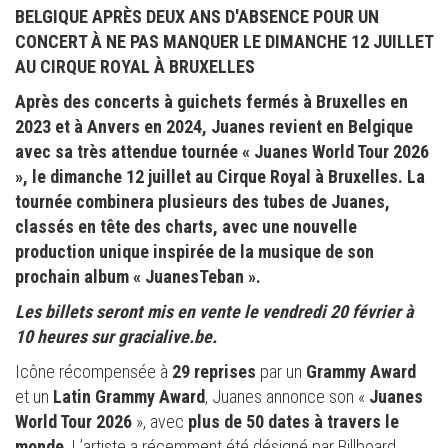
BELGIQUE APRÈS DEUX ANS D'ABSENCE POUR UN
CONCERT À NE PAS MANQUER LE DIMANCHE 12 JUILLET
AU CIRQUE ROYAL À BRUXELLES
Après des concerts à guichets fermés à Bruxelles en
2023 et à Anvers en 2024, Juanes revient en Belgique
avec sa très attendue tournée « Juanes World Tour 2026
», le dimanche 12 juillet au Cirque Royal à Bruxelles. La
tournée combinera plusieurs des tubes de Juanes,
classés en tête des charts, avec une nouvelle
production unique inspirée de la musique de son
prochain album « JuanesTeban ».
Les billets seront mis en vente le vendredi 20 février à
10 heures sur gracialive.be.
Icône récompensée à
29 reprises
par un
Grammy Award
et un
Latin Grammy Award
, Juanes annonce son «
Juanes
World Tour 2026
», avec
plus de 50 dates à travers le
monde
. L’artiste a récemment été désigné par Billboard