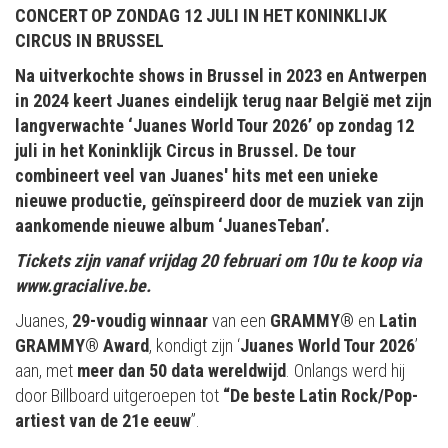
CONCERT OP ZONDAG 12 JULI IN HET KONINKLIJK
CIRCUS IN BRUSSEL
Na uitverkochte shows in Brussel in 2023 en Antwerpen
in 2024 keert Juanes eindelijk terug naar België met zijn
langverwachte ‘Juanes World Tour 2026’ op zondag 12
juli in het Koninklijk Circus in Brussel. De tour
combineert veel van Juanes' hits met een unieke
nieuwe productie, geïnspireerd door de muziek van zijn
aankomende nieuwe album ‘JuanesTeban’.
Tickets zijn vanaf vrijdag 20 februari om 10u te koop via
www.gracialive.be.
Juanes,
29-voudig winnaar
van een
GRAMMY®
en
Latin
GRAMMY® Award
, kondigt zijn ‘
Juanes World Tour 2026
’
aan, met
meer dan 50 data wereldwijd
. Onlangs werd hij
door Billboard uitgeroepen tot
“De beste Latin Rock/Pop-
artiest van de 21e eeuw
”.