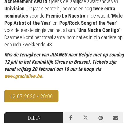
Achievement Award
’ tijdens de jaarlijkse awardshow van
Univision
. Dit jaar sleepte hij bovendien nog
twee extra
nominaties
voor de
Premio Lo Nuestro
in de wacht: ‘
Male
Pop Artist of the Year
’ en ‘
Pop/Rock Song of the Year
’
voor de eerste single van het album, “
Una Noche Contigo
”.
Daarmee komt het totaal aantal nominaties in zijn carrière op
een indrukwekkende 48.
Mis de terugkeer van JUANES naar België niet op zondag
12 juli in het Koninklijk Circus in Brussel. Tickets zijn
vanaf vrijdag 20 februari om 10 uur te koop via
www.gracialive.be
.
12.07.2026 • 20:00
DELEN