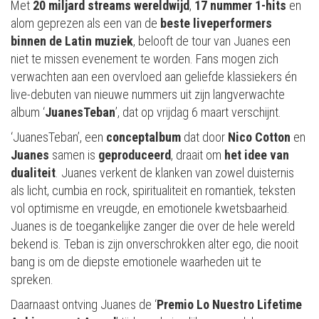
Met
20 miljard streams wereldwijd
,
17 nummer 1-hits
en
alom geprezen als een van de
beste liveperformers
binnen de Latin muziek
, belooft de tour van Juanes een
niet te missen evenement te worden. Fans mogen zich
verwachten aan een overvloed aan geliefde klassiekers én
live-debuten van nieuwe nummers uit zijn langverwachte
album ‘
JuanesTeban
’, dat op vrijdag 6 maart verschijnt.
‘JuanesTeban’, een
conceptalbum
dat door
Nico Cotton
en
Juanes
samen is
geproduceerd
, draait om
het idee van
dualiteit
. Juanes verkent de klanken van zowel duisternis
als licht, cumbia en rock, spiritualiteit en romantiek, teksten
vol optimisme en vreugde, en emotionele kwetsbaarheid.
Juanes is de toegankelijke zanger die over de hele wereld
bekend is. Teban is zijn onverschrokken alter ego, die nooit
bang is om de diepste emotionele waarheden uit te
spreken.
Daarnaast ontving Juanes de ‘
Premio Lo Nuestro Lifetime