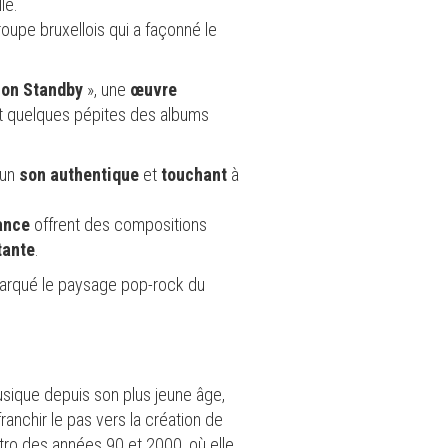
lle.
groupe bruxellois qui a façonné le
 on Standby
», une
œuvre
nt quelques pépites des albums
 un
son authentique
et
touchant
à
ance
offrent des compositions
tante
.
marqué le paysage pop-rock du
usique depuis son plus jeune âge,
ranchir le pas vers la création de
ctro des années 90 et 2000, où elle