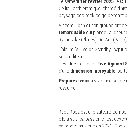
Le samedi
1er février 2025
, le
Cir
Ce lieu emblématique, chargé d'histo
paysage pop-rock belge pendant p
Vincent Liben et son groupe ont déc
remarquable
qui plonge l'auditeur 
Ryunosuke (Planes), Re-Act (Panic)
L’album "A Live on Standby" capture
ses auditeurs.
Des titres tels que :
Five Against 
d’une
dimension incroyable
, por
Préparez-vous
à vivre une soirée
royaume.
Roca Roca est une auteure-composit
elle a suivi sa passion et est deve
sa propre musique en 2021. Son styl