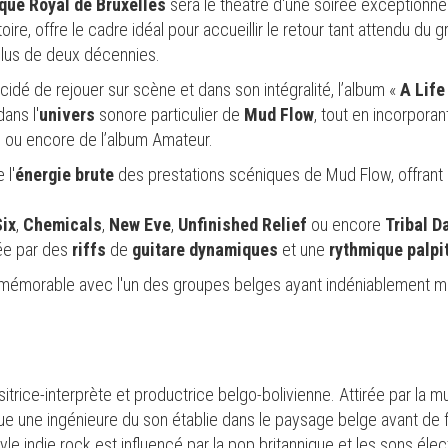
que Royal de Bruxelles
sera le théâtre d'une soirée exceptionne
ire, offre le cadre idéal pour accueillir le retour tant attendu du 
lus de deux décennies.
idé de rejouer sur scène et dans son intégralité, l’album «
A Life
dans l'
univers
sonore particulier de
Mud Flow
, tout en incorpora
, ou encore de l’album Amateur.
 l'
énergie brute
des prestations scéniques de Mud Flow, offrant
Six
,
Chemicals
,
New Eve
,
Unfinished Relief
ou encore
Tribal D
tée par des
riffs
de
guitare
dynamiques
et une
rythmique palpi
 mémorable avec l'un des groupes belges ayant indéniablement 
rice-interprète et productrice belgo-bolivienne. Attirée par la m
nue une ingénieure du son établie dans le paysage belge avant de f
e indie rock est influencé par la pop britannique et les sons éle