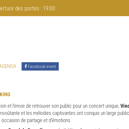
erture des portes : 19:00
 AGENDA
Facebook event
KING
on et l'envie de retrouver son public pour un concert unique,
Vin
 envoûtante et les mélodies captivantes ont conquis un large publi
e occasion de partage et d’émotions.