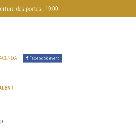
erture des portes : 19:00
 AGENDA
Facebook event
ALENT
ap.