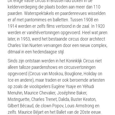
Dit enige vaste circus in Brussel had boxen in de
kelderverdieping die plaats boden aan meer dan 110
paarden. Waterspektakels en paardenrevues wisselden
er af met pantomimes en balletten. Tussen 1908 en
1914 werden er zelfs films vertoond in de zaal. In 1920
werden er variétévertoningen opgevoerd. Heel wat jaren
later, in 1953, werd het bestaande circus door architect
Charles Van Nueten vervangen door een nieuw complex,
ditmaal in een hedendaagse stijl.
Sinds zijn ontstaan werden in het Koninklijk Circus niet
alleen talloze paardenshows en circusvertoningen
opgevoerd (Circus van Moskou, Bouglione, Holiday on
Ice en andere), maar traden er ook beroemde artiesten
op zoals de vioolspelers Eugène Ysaÿe en Yéhudi
Menuhin, Maurice Chevalier, Joséphine Baker,
Mistinguette, Charles Trenet, Dalida, Buster Keaton,
Gilbert Bécaud, de clown Popov, Louis Armstrong en
zelfs. Maurice Béjart en het Ballet van de 20ste eeuw.