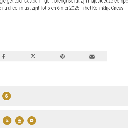
le getiteld “Caspian Tiger”, brengt Beirut zijn majestueuze compo
u al een must zijn! Tot 5 en 6 mei 2025 in het Koninklijk Circus!