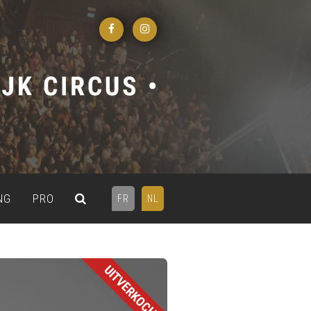
NG
PRO
FR
NL
UITVERKOCHT