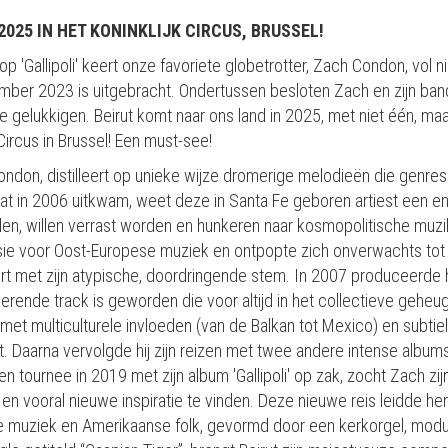
2025 IN HET KONINKLIJK CIRCUS, BRUSSEL!
en op 'Gallipoli' keert onze favoriete globetrotter, Zach Condon, vol
mber 2023 is uitgebracht. Ondertussen besloten Zach en zijn band
de gelukkigen. Beirut komt naar ons land in 2025, met niet één, ma
 Circus in Brussel! Een must-see!
ondon, distilleert op unieke wijze dromerige melodieën die genres
dat in 2006 uitkwam, weet deze in Santa Fe geboren artiest een en
iden, willen verrast worden en hunkeren naar kosmopolitische muz
ssie voor Oost-Europese muziek en ontpopte zich onverwachts tot
rt met zijn atypische, doordringende stem. In 2007 produceerde hij 
rende track is geworden die voor altijd in het collectieve geheug
met multiculturele invloeden (van de Balkan tot Mexico) en subtie
. Daarna vervolgde hij zijn reizen met twee andere intense albums
ken tournee in 2019 met zijn album 'Gallipoli' op zak, zocht Zach z
en en vooral nieuwe inspiratie te vinden. Deze nieuwe reis leidde h
e muziek en Amerikaanse folk, gevormd door een kerkorgel, modu