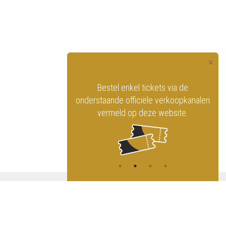
×
officiële website
Bestel enkel tickets via de
ninklijk Circus
onderstaande officiële verkoopkanalen
vermeld op deze website.