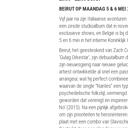
BEIRUT OP MAANDAG 5 & 6 MEI 
Vijf jaar na zijn Italiaanse avontur
een zesde studioalbum dat in nove
exclusieve shows, en België is bij 
5 en 6 mei in het intieme Koninklijk
Beirut, het geesteskind van Zach C
‘Gulag Orkestar’, zijn debuutalbum 
zijn nieuwsgierig naar nieuwe gelu
artiest ontwikkelde al snel een pa
arrangeur, wat hij perfect combinee
waarvan de single “Nantes” een type
psychedelische folkstijl, vermengd 
geworden dat verenigt en inspireert
No’ (2015). Na een pijnlijk afgebro
om zijn prioriteiten te heroriënter
plaat met een combo van Slavisch