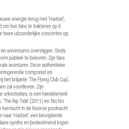
 nieuwe energie terug met 'Hadsel',
 om hun fans te trakteren op 6
ar twee uitzonderlijke concerten op
 en universums overstijgen. Sinds
orm publiek te bekoren. Zijn fans
ikale avonturen. Deze authentieke
 intrigerende componist en
het briljante ‘The Flying Club Cup’,
en zal voortleven. Zijn
le orkestraties, is een handelsmerk
, ‘The Rip Tide’ (2011) en ‘No No
ijn toevlucht in de Noorse poolnacht
em naar 'Hadsel', een bevrijdende
laire synths en bedwelmend koper.