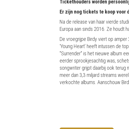
Tickethouders worden persoonlij
Er zijn nog tickets te koop voor
Na de release van haar vierde studi
Europa aan sinds 2016. Ze houdt halt
De vroegrijpe Birdy viert op amper
‘Young Heart’ heeft intussen de top
"Surrender" is het nieuwe album een
eerder sprookjesachtig was, schetst
songwriter grijpt daarbij ook terug
meer dan 3,3 miljard streams wereld
verkochte albums. Aanschouw Birdy m