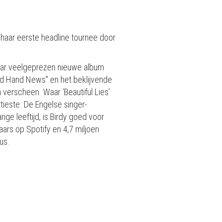
y haar eerste headline tournee door
 Haar veelgeprezen nieuwe album
ond Hand News" en het beklijvende
 verscheen. Waar ‘Beautiful Lies’
tieste. De Engelse singer-
ige leeftijd, is Birdy goed voor
aars op Spotify en 4,7 miljoen
us.