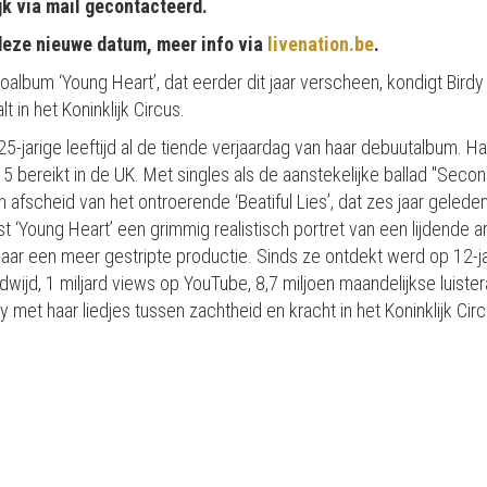
k via mail gecontacteerd.
 deze nieuwe datum, meer info via
livenation.be
.
oalbum ‘Young Heart’, dat eerder dit jaar verscheen, kondigt Bird
 in het Koninklijk Circus.
 25-jarige leeftijd al de tiende verjaardag van haar debuutalbum.
 5 bereikt in de UK. Met singles als de aanstekelijke ballad "Sec
 afscheid van het ontroerende ‘Beatiful Lies’, dat zes jaar geleden
 ‘Young Heart’ een grimmig realistisch portret van een lijdende ar
 naar een meer gestripte productie. Sinds ze ontdekt werd op 12-jar
wijd, 1 miljard views op YouTube, 8,7 miljoen maandelijkse luister
et haar liedjes tussen zachtheid en kracht in het Koninklijk Circ