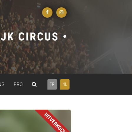
NG
PRO
FR
NL
UITVERKOCHT