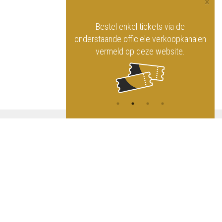
×
officiële website
Bestel enkel tickets via de
ninklijk Circus
onderstaande officiële verkoopkanalen
vermeld op deze website.
A
NG