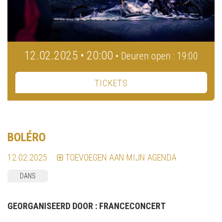
12.02.2025 • 20:00
• Deuren open : 19:00
TICKETS
BOLÉRO
12.02.2025
TOEVOEGEN AAN MIJN AGENDA
DANS
GEORGANISEERD DOOR :
FRANCECONCERT