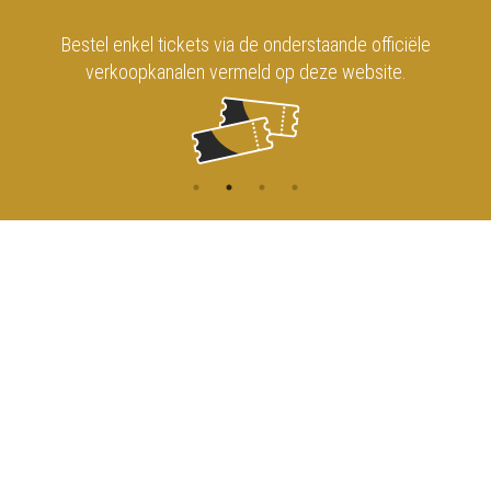
Bestel enkel tickets via de onderstaande officiële
verkoopkanalen vermeld op deze website.
CONTACT
MENU
HOME
Onderrichtsstraat 81
1000 Brussels
AGENDA