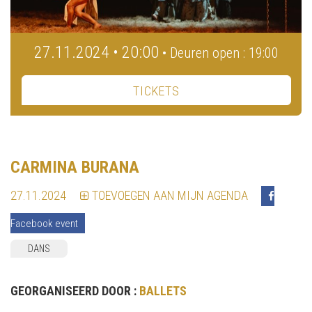
27.11.2024 • 20:00
• Deuren open : 19:00
TICKETS
CARMINA BURANA
27.11.2024
TOEVOEGEN AAN MIJN AGENDA
Facebook event
DANS
GEORGANISEERD DOOR :
BALLETS