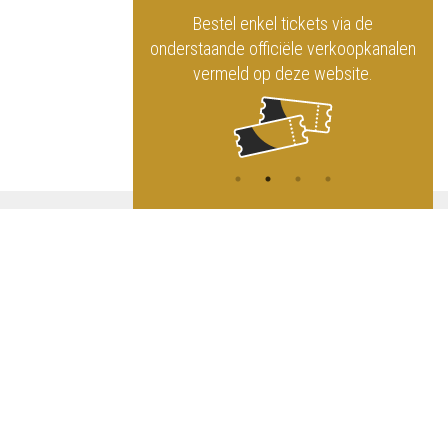
officiële website
Bestel enkel tickets via de
ninklijk Circus
onderstaande officiële verkoopkanalen
vermeld op deze website.
A
NG