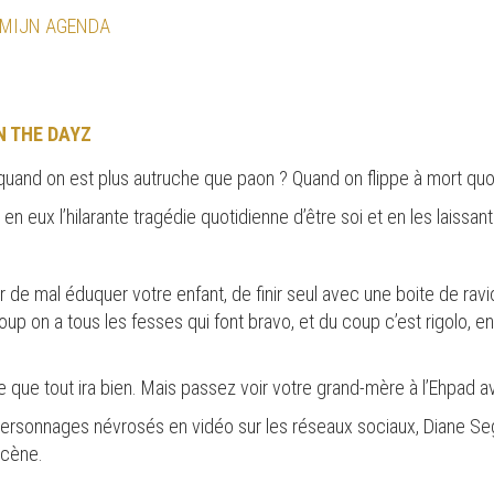
 MIJN AGENDA
N THE DAYZ
and on est plus autruche que paon ? Quand on flippe à mort quo
n eux l’hilarante tragédie quotidienne d’être soi et en les laissan
 mal éduquer votre enfant, de finir seul avec une boite de raviol
up on a tous les fesses qui font bravo, et du coup c’est rigolo, en
re que tout ira bien. Mais passez voir votre grand-mère à l’Ehpad 
personnages névrosés en vidéo sur les réseaux sociaux, Diane S
scène.