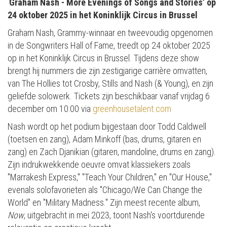
‘
Graham Nash - More Evenings of Songs and Stories’ op
24 oktober 2025 in het Koninklijk Circus in Brussel
Graham Nash, Grammy-winnaar en tweevoudig opgenomen
in de Songwriters Hall of Fame, treedt op 24 oktober 2025
op in het Koninklijk Circus in Brussel. Tijdens deze show
brengt hij nummers die zijn zestigjarige carrière omvatten,
van The Hollies tot Crosby, Stills and Nash (& Young), en zijn
geliefde solowerk. Tickets zijn beschikbaar vanaf vrijdag 6
december om 10:00 via
greenhousetalent.com
Nash wordt op het podium bijgestaan door Todd Caldwell
(toetsen en zang), Adam Minkoff (bas, drums, gitaren en
zang) en Zach Djanikian (gitaren, mandoline, drums en zang).
Zijn indrukwekkende oeuvre omvat klassiekers zoals
"Marrakesh Express," "Teach Your Children," en "Our House,"
evenals solofavorieten als "Chicago/We Can Change the
World" en "Military Madness." Zijn meest recente album,
Now
, uitgebracht in mei 2023, toont Nash's voortdurende