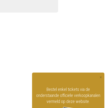
×
officiële website
Bestel enkel tickets via de
ninklijk Circus
onderstaande officiële verkoopkanalen
vermeld op deze website.