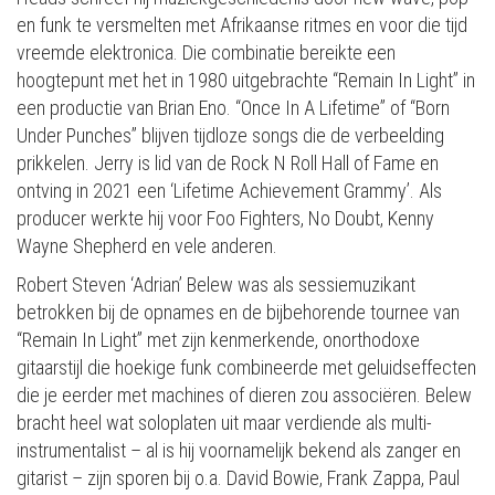
en funk te versmelten met Afrikaanse ritmes en voor die tijd
vreemde elektronica. Die combinatie bereikte een
hoogtepunt met het in 1980 uitgebrachte “Remain In Light” in
een productie van Brian Eno. “Once In A Lifetime” of “Born
Under Punches” blijven tijdloze songs die de verbeelding
prikkelen. Jerry is lid van de Rock N Roll Hall of Fame en
ontving in 2021 een ‘Lifetime Achievement Grammy’. Als
producer werkte hij voor Foo Fighters, No Doubt, Kenny
Wayne Shepherd en vele anderen.
Robert Steven ‘Adrian’ Belew was als sessiemuzikant
betrokken bij de opnames en de bijbehorende tournee van
“Remain In Light” met zijn kenmerkende, onorthodoxe
gitaarstijl die hoekige funk combineerde met geluidseffecten
die je eerder met machines of dieren zou associëren. Belew
bracht heel wat soloplaten uit maar verdiende als multi-
instrumentalist – al is hij voornamelijk bekend als zanger en
gitarist – zijn sporen bij o.a. David Bowie, Frank Zappa, Paul