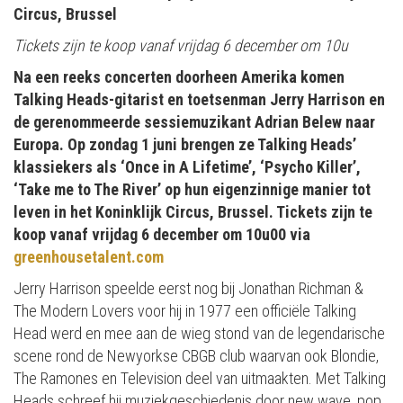
Circus,
Brussel
Tickets zijn te koop vanaf vrijdag 6 december om 10u
Na een reeks concerten doorheen Amerika komen
Talking Heads-gitarist en toetsenman Jerry Harrison en
de gerenommeerde sessiemuzikant Adrian Belew naar
Europa. Op zondag 1 juni brengen ze Talking Heads’
klassiekers als ‘Once in A Lifetime’, ‘Psycho Killer’,
‘Take me to The River’ op hun eigenzinnige manier tot
leven in het Koninklijk Circus, Brussel. Tickets zijn te
koop vanaf vrijdag 6 december om 10u00 via
greenhousetalent.com
Jerry Harrison speelde eerst nog bij Jonathan Richman &
The Modern Lovers voor hij in 1977 een officiële Talking
Head werd en mee aan de wieg stond van de legendarische
scene rond de Newyorkse CBGB club waarvan ook Blondie,
The Ramones en Television deel van uitmaakten. Met Talking
Heads schreef hij muziekgeschiedenis door new wave, pop