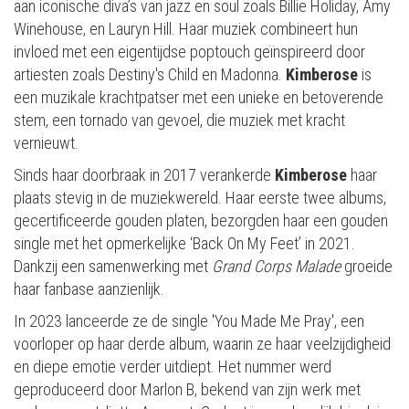
aan iconische diva’s van jazz en soul zoals Billie Holiday, Amy
Winehouse, en Lauryn Hill. Haar muziek combineert hun
invloed met een eigentijdse poptouch geïnspireerd door
artiesten zoals Destiny's Child en Madonna.
Kimberose
is
een muzikale krachtpatser met een unieke en betoverende
stem, een tornado van gevoel, die muziek met kracht
vernieuwt.
Sinds haar doorbraak in 2017 verankerde
Kimberose
haar
plaats stevig in de muziekwereld. Haar eerste twee albums,
gecertificeerde gouden platen, bezorgden haar een gouden
single met het opmerkelijke ‘Back On My Feet’ in 2021.
Dankzij een samenwerking met
Grand Corps Malade
groeide
haar fanbase aanzienlijk.
In 2023 lanceerde ze de single 'You Made Me Pray', een
voorloper op haar derde album, waarin ze haar veelzijdigheid
en diepe emotie verder uitdiept. Het nummer werd
geproduceerd door Marlon B, bekend van zijn werk met