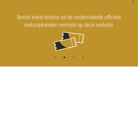
×
Bestel enkel tickets via de onderstaande officiële
verkoopkanalen vermeld op deze website.
CONTACT
MENU
HOME
Onderrichtsstraat 81
1000 Brussels
AGENDA