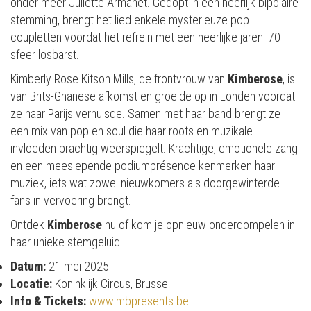
onder meer Juliette Armanet. Gedopt in een heerlijk bipolaire
stemming, brengt het lied enkele mysterieuze pop
coupletten voordat het refrein met een heerlijke jaren '70
sfeer losbarst.
Kimberly Rose Kitson Mills, de frontvrouw van
Kimberose
, is
van Brits-Ghanese afkomst en groeide op in Londen voordat
ze naar Parijs verhuisde. Samen met haar band brengt ze
een mix van pop en soul die haar roots en muzikale
invloeden prachtig weerspiegelt. Krachtige, emotionele zang
en een meeslepende podiumprésence kenmerken haar
muziek, iets wat zowel nieuwkomers als doorgewinterde
fans in vervoering brengt​.
Ontdek
Kimberose
nu of kom je opnieuw onderdompelen in
haar unieke stemgeluid!
Datum:
21 mei 2025
Locatie:
Koninklijk Circus, Brussel
Info & Tickets:
www.mbpresents.be