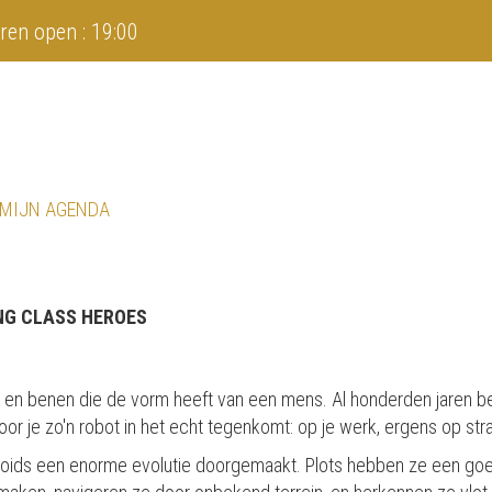
ren open : 19:00
 MIJN AGENDA
NG CLASS HEROES
n benen die de vorm heeft van een mens. Al honderden jaren bevo
or je zo'n robot in het echt tegenkomt: op je werk, ergens op straat
anoids een enorme evolutie doorgemaakt. Plots hebben ze een g