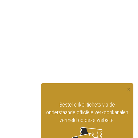
×
officiële website
Bestel enkel tickets via de
ninklijk Circus
onderstaande officiële verkoopkanalen
vermeld op deze website.