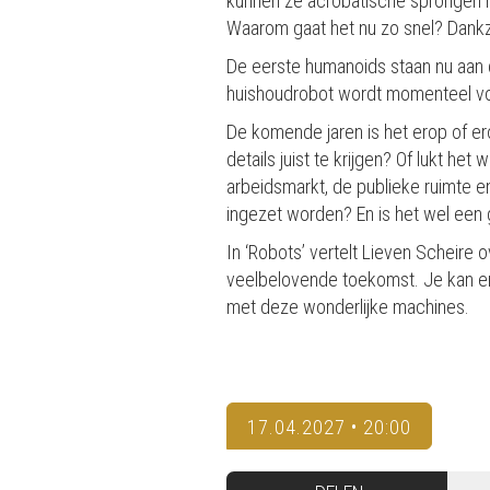
kunnen ze acrobatische sprongen m
Waarom gaat het nu zo snel? Dankzi
De eerste humanoids staan nu aan d
huishoudrobot wordt momenteel vo
De komende jaren is het erop of ero
details juist te krijgen? Of lukt h
arbeidsmarkt, de publieke ruimte e
ingezet worden? En is het wel een
In ‘Robots’ vertelt Lieven Scheire o
veelbelovende toekomst. Je kan e
met deze wonderlijke machines.
17.04.2027 • 20:00