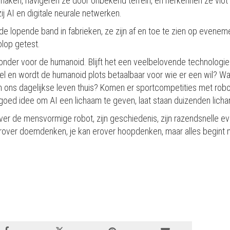
aken, navigeren ze door onbekend terrein, en herkennen ze vlot 
j AI en digitale neurale netwerken.
e lopende band in fabrieken, ze zijn af en toe te zien op evene
lop getest.
nder voor de humanoid. Blijft het een veelbelovende technologie d
et wel en wordt de humanoid plots betaalbaar voor wie er een wil? W
n ons dagelijkse leven thuis? Komen er sportcompetities met rob
 goed idee om AI een lichaam te geven, laat staan duizenden lich
ver de mensvormige robot, zijn geschiedenis, zijn razendsnelle evol
rover doemdenken, je kan erover hoopdenken, maar alles begint