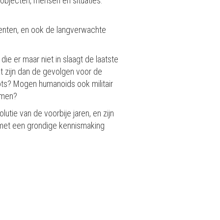
objecten, mensen en situaties.
menten, en ook de langverwachte
ie er maar niet in slaagt de laatste
at zijn dan de gevolgen voor de
ots? Mogen humanoids ook militair
amen?
utie van de voorbije jaren, en zijn
 met een grondige kennismaking