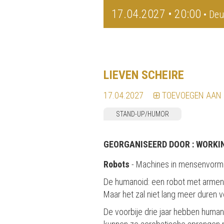
17.04.2027 • 20:00
• Deu
LIEVEN SCHEIRE
17.04.2027
TOEVOEGEN AAN
STAND-UP/HUMOR
GEORGANISEERD DOOR :
WORKI
Robots
- Machines in mensenvorm
De humanoid: een robot met armen e
Maar het zal niet lang meer duren vo
De voorbije drie jaar hebben hum