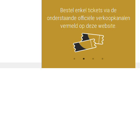
officiële website
Bestel enkel tickets via de
ninklijk Circus
onderstaande officiële verkoopkanalen
vermeld op deze website.
A
NG