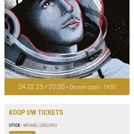
04.02.25 • 20:00
• Deuren open : 19:00
KOOP UW TICKETS
UTICK
•
MICHAËL GREGORIO