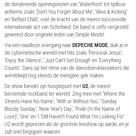
de donderende openingsnoten van 'Waterfront' tot tijdloze
anthems zoals 'Don't You Forget About Me', 'Alive & Kicking'
en 'Belfast Child', voel de kracht van de meest succesvolle
internationale act van Schotland. De band is zelfs vergezeld
geweest door originele leden van Simple Minds!
Via een naadloze overgang naar
DEPECHE MODE
, duik je in
de cybernetische wereld met hits zoals 'Personal Jesus',
'Enjoy the Silence', 'Just Can't Get Enough' en 'Everything
Counts'. Dans op het ritme van de dansvloervklassiekers die
wereldwijd nog steeds de menigten gek maken.
De show bereikt zijn hoogtepunt met
U2
, de meest
beroemde rockband ter wereld. Zing mee met 'Where the
Streets Have No Name', 'With or Without You', 'Sunday
Bloody Sunday', 'New Year's Day', 'Pride (In the Name of
Love)', 'One' en 'I Still Haven't Found What I'm Looking For'.
U2 wordt geprezen als de grootste liveshow op aarde, en je
zult snel begrijpen waarom.