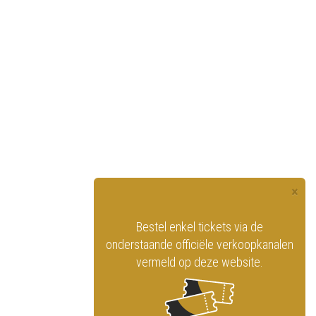
×
officiële website
Bestel enkel tickets via de
ninklijk Circus
onderstaande officiële verkoopkanalen
vermeld op deze website.