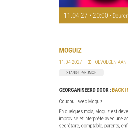
11.04.27 • 20:00
• Deuren
MOGUIZ
11.04.2027
TOEVOEGEN AAN
STAND-UP/HUMOR
GEORGANISEERD DOOR :
BACK I
Coucou ! avec Moguiz
En quelques mois, Moguiz est deven
improvise et interprète avec une a
secrétaire, comptable, parents, enf