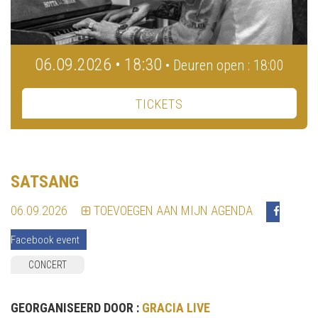
06.09.2026 • 18:30
• Deuren open : 18:00
TICKETS
SATSANG
06.09.2026
TOEVOEGEN AAN MIJN AGENDA
Facebook event
CONCERT
GEORGANISEERD DOOR :
GRACIA LIVE