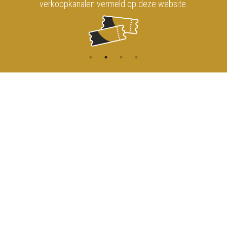
verkoopkanalen vermeld op deze website.
CONTACT
MENU
HOME
Onderrichtsstraat 81
1000 Brussels
AGENDA
TOEGANG
info@koninklijkcircusbrussel.be